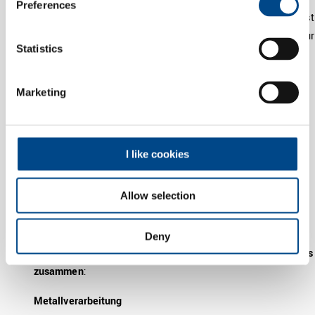
Preferences
leistungsfähige Prozesse. Eine
maximale Fertigungstiefe
ist
dabei ein wesentlicher Bestandteil. Denn damit ist nicht nur
Statistics
sichergestellt, dass alle unsere Kunden alles aus einer
Hand bekommen. Sondern dass auch intern die eine Hand
weiß, was die andere tut.
Marketing
Fertigung der Kunst­stoff- und Metall-Komponenten (inkl.
Härte­be­hand­lung) bis zur Montage von Bau­gruppen und
Ge­trieben
I like cookies
geschlossene Verantwortung
konsequent optimierte Prozessgestaltung, -umsetzung
(APQP) und -verbesserung (KVP)
Allow selection
integrierte Qualität
Unsere Stärke liegt in der
Verbindung
: Wir bei IMS Gear
Deny
können
Metall
, wir können
Kunststoff
und wir können
beides
zusammen
:
Metallverarbeitung