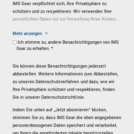
IMS Gear verpflichtet sich, Ihre Privatsphäre zu
schützen und zu respektieren. Wir verwenden Ihre
persönlichen Daten nur zur Verwaltung Ihres Kontos
und zur Bereitstellung der von Ihnen angeforderten
Mehr anzeigen
Produkte und Dienstleistungen. Von Zeit zu Zeit
Ich stimme zu, andere Benachrichtigungen von IMS
möchten wir Sie über unsere Produkte und
Gear zu erhalten. *
Dienstleistungen sowie andere Inhalte, die für Sie von
Interesse sein könnten, informieren. Wenn Sie damit
einverstanden sind, dass wir Sie zu diesem Zweck
Sie können diese Benachrichtigungen jederzeit
kontaktieren, geben Sie bitte unten an, wie Sie von uns
abbestellen. Weitere Informationen zum Abbestellen,
kontaktiert werden möchten:
zu unseren Datenschutzverfahren und dazu, wie wir
Ihre Privatsphäre schützen und respektieren, finden
Sie in unserer Datenschutzrichtlinie.
Indem Sie unten auf „Jetzt abonnieren“ klicken,
stimmen Sie zu, dass IMS Gear die oben angegebenen
personenbezogenen Daten speichert und verarbeitet,
um Ihnen die angeforderten Inhalte bereitzustellen.