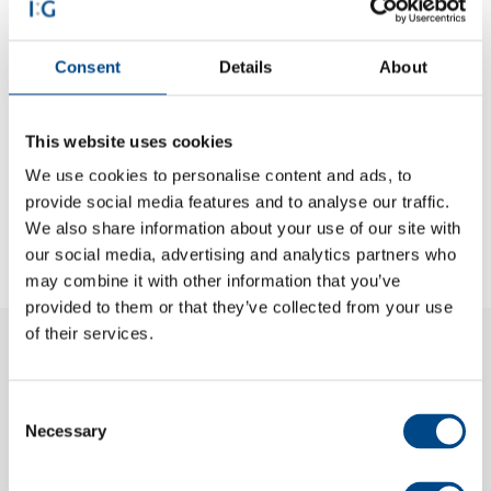
Consent
Details
About
Immer alles perfekt im Griff
This website uses cookies
We use cookies to personalise content and ads, to
provide social media features and to analyse our traffic.
We also share information about your use of our site with
our social media, advertising and analytics partners who
may combine it with other information that you’ve
provided to them or that they’ve collected from your use
of their services.
03
Processes
Consent
Necessary
Selection
... das heißt bei IMS Gear vor allem: erprobte und