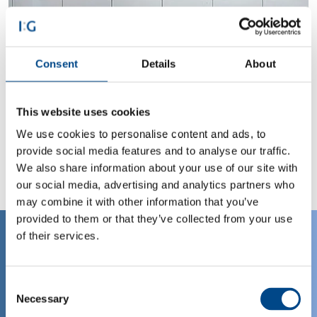
Consent
Details
About
La nostra metodologia #3
This website uses cookies
Internazionalità
We use cookies to personalise content and ads, to
provide social media features and to analyse our traffic.
We also share information about your use of our site with
our social media, advertising and analytics partners who
may combine it with other information that you’ve
provided to them or that they’ve collected from your use
of their services.
IMS Gear: in sintesi
La nostra metodologia. La
Consent
nostra azienda.
Necessary
Selection