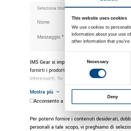
Seleziona titolo
This website uses cookies
We use cookies to personalis
information about your use of
other information that you’ve
Consent
IMS Gear si impegna a proteggere e rispettare 
Necessary
Selection
fornirti i prodotti e i servizi da te richiesti. 
interessarti. Se acconsenti a essere contattat
Mostra più
Deny
Acconsento a ricevere altre comunicazioni d
Per potervi fornire i contenuti desiderati, dob
personali a tale scopo, vi preghiamo di selezio