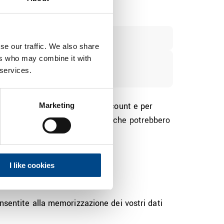
se our traffic. We also share
ers who may combine it with
 services.
ente per la gestione del tuo account e per
Marketing
servizi, nonché su altri contenuti che potrebbero
me desideri essere contattato:
I like cookies
onsentite alla memorizzazione dei vostri dati