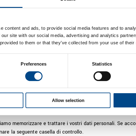
e content and ads, to provide social media features and to analy
 our site with our social media, advertising and analytics partn
 provided to them or that they’ve collected from your use of their
la tua privacy. Utilizziamo i tuoi dati personali esclusivam
Preferences
Statistics
Di tanto in tanto desideriamo informarti sui nostri prodotti e 
o a questo scopo, ti preghiamo di indicare qui di seguito co
Allow selection
a IMS Gear.
biamo memorizzare e trattare i vostri dati personali. Se acc
nare la seguente casella di controllo.