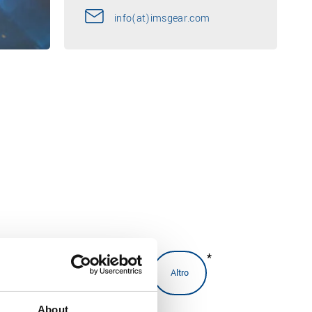
info(at)imsgear.com
*
plastica/metallo
Stampa
Altro
About