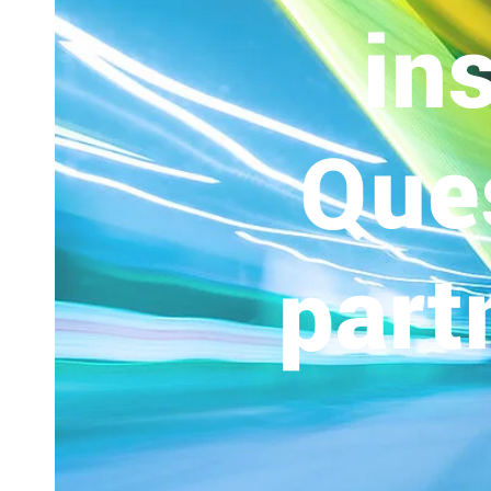
in
Ques
part