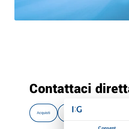
Contattaci diret
Acquisti
Conformita
Riduttore epicicloi
Consent