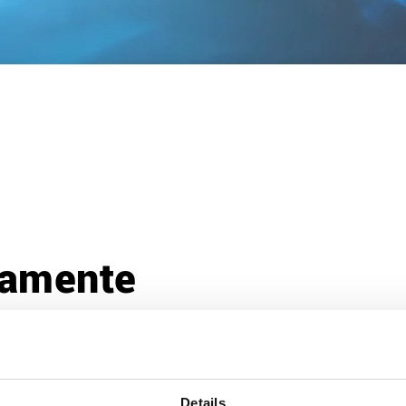
tamente
dale
Modulo & riduttore
Officina di tempra
Componenti 
Details