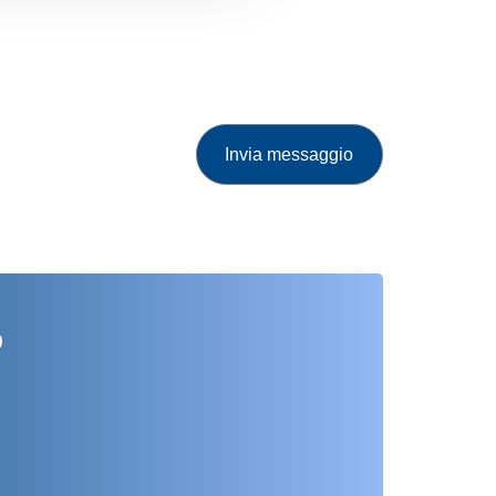
Invia messaggio
o