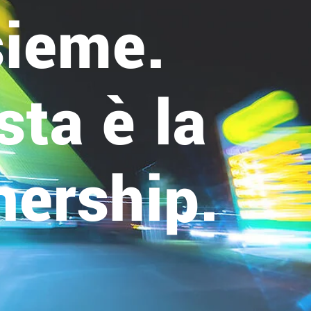
sieme.
ta è la
nership.