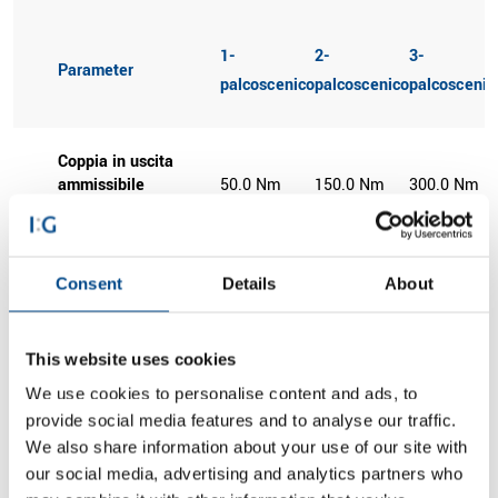
1-
2-
3-
Parameter
palcoscenico
palcoscenico
palcoscenic
Coppia in uscita
ammissibile
50.0 Nm
150.0 Nm
300.0 Nm
TAB (CB = 1,0)
Rendimento
Consent
Details
About
dell'ingranaggio
0.8
0.8
0.7
ca.
This website uses cookies
We use cookies to personalise content and ads, to
Massimo. Gioco
1.0 °DEG
1.5 °DEG
2.0 °DEG
provide social media features and to analyse our traffic.
degli ingranaggi
We also share information about your use of our site with
our social media, advertising and analytics partners who