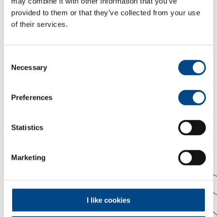
Velocità di
may combine it with other information that you’ve
ingresso
3.000 U/min
3.000 U/min
3.000 U/mi
provided to them or that they’ve collected from your use
consigliata
of their services.
Consent
Necessary
Selection
Preferences
Statistics
Marketing
I like cookies