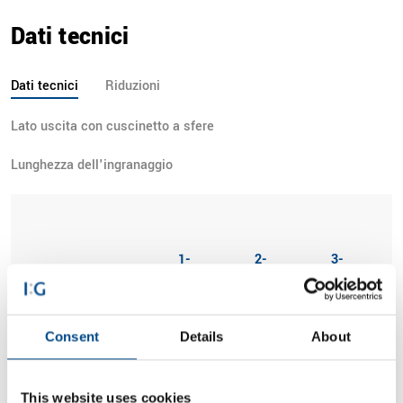
Dati tecnici
Dati tecnici
Riduzioni
Lato uscita con cuscinetto a sfere
Lunghezza dell'ingranaggio
1-
2-
3-
Parameter
palcoscenico
palcoscenico
palcoscenic
Consent
Details
About
Coppia in uscita
ammissibile
0.8 Nm
2.0 Nm
4.0 Nm
TAB (CB = 1,0)
This website uses cookies