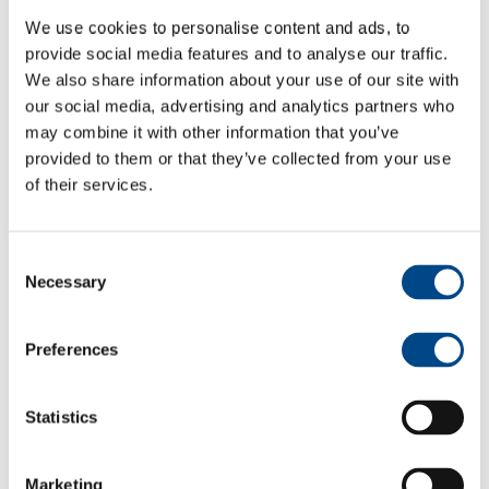
We use cookies to personalise content and ads, to
Rendimento
provide social media features and to analyse our traffic.
dell'ingranaggio
0.8
0.8
0.7
We also share information about your use of our site with
ca.
our social media, advertising and analytics partners who
may combine it with other information that you’ve
provided to them or that they’ve collected from your use
Massimo. Gioco
1.7 °DEG
1.8 °DEG
1.8 °DEG
of their services.
degli ingranaggi
Velocità di
Consent
ingresso
3.000 U/min
3.000 U/min
3.000 U/mi
Necessary
Selection
consigliata
Preferences
Statistics
Marketing