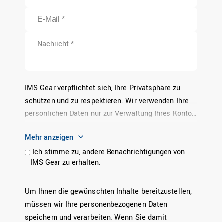
IMS Gear verpflichtet sich, Ihre Privatsphäre zu
schützen und zu respektieren. Wir verwenden Ihre
persönlichen Daten nur zur Verwaltung Ihres Kontos
und zur Bereitstellung der von Ihnen angeforderten
Mehr anzeigen
Produkte und Dienstleistungen. Von Zeit zu Zeit
Ich stimme zu, andere Benachrichtigungen von
möchten wir Sie über unsere Produkte und
IMS Gear zu erhalten.
Dienstleistungen sowie andere Inhalte, die für Sie
von Interesse sein könnten, informieren. Wenn Sie
damit einverstanden sind, dass wir Sie zu diesem
Um Ihnen die gewünschten Inhalte bereitzustellen,
Zweck kontaktieren, geben Sie bitte unten an, wie
müssen wir Ihre personenbezogenen Daten
Sie von uns kontaktiert werden möchten:
speichern und verarbeiten. Wenn Sie damit