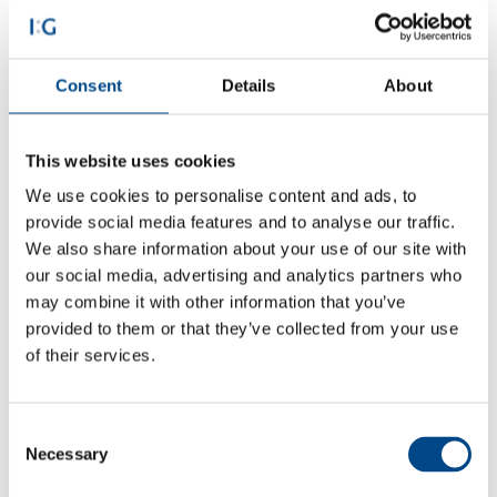
In dieser ersten Version waren alle drei Stufen mit
Planetenrädern aus Metall ausgestattet. Überprüfungen nach
4.500 Stunden Betriebszeit ergaben praktisch nicht
Consent
Details
About
feststellbaren Verschleiß. „Damit waren die Voraussetzungen
für den nächsten Schritt in Richtung
Geräuschoptimierung
gegeben“ berichtet Nacci. Die Maschinen würden zwar zumeist
This website uses cookies
an belebten Orten mit vielen Hintergrundgeräuschen stehen,
We use cookies to personalise content and ads, to
erläutert Marco Ugolini, dennoch sei ein leiser Lauf zunehmend
provide social media features and to analyse our traffic.
nachgefragt, auch um die Maschinen verlässlich innerhalb von
We also share information about your use of our site with
Gebäuden betreiben zu können.An diesem Punkt spielt das voll
our social media, advertising and analytics partners who
modulare Getriebesystem erneut seine Vorteile aus: So besitzt
may combine it with other information that you’ve
es die Variabilität, die Metall Planetenräder mit solchen aus
provided to them or that they’ve collected from your use
Kunststoff zu substituieren, deren Qualität und Haltbarkeit in
of their services.
zahllosen Testläufen und Serieneinsätzen nachgewiesen sind.
In der ersten Stufe, wo die hohe Drehzahl des Elektromotors
Consent
direkt auf das Getriebe trifft, sorgen nun duktile Planetenräder
Necessary
Selection
aus Kunststoff für die erste Untersetzung bei noch geringem