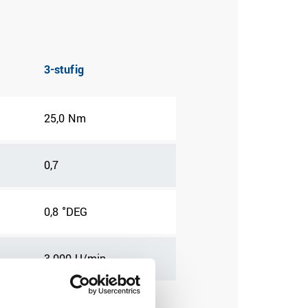
3-stufig
25,0 Nm
0,7
0,8 °DEG
3.000 U/min