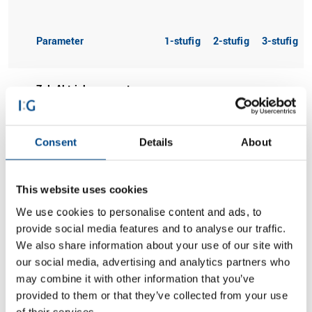
Parameter
1-stufig
2-stufig
3-stufig
Zul. Abtriebsmoment
0,4 Nm
1,0 Nm
2,0 Nm
TAB (CB = 1,0)
Consent
Details
About
Getriebewirkungsgrad
0,8
0,7
0,7
ca.
This website uses cookies
Max. Getriebespiel
1,9 °DEG
2,0 °DEG
2,0 °DEG
We use cookies to personalise content and ads, to
provide social media features and to analyse our traffic.
We also share information about your use of our site with
Empfohlene
3.000
3.000
3.000
our social media, advertising and analytics partners who
Eingangsdrehzahl
U/min
U/min
U/min
may combine it with other information that you’ve
provided to them or that they’ve collected from your use
of their services.